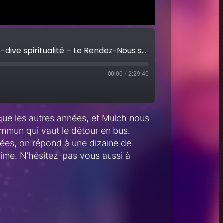
Réaction aux game awards, et deep-dive spiritualité – Le Rendez-Nous s2 ep6
00:00
/
2:29:40
que les autres années, et Mulch nous
Apple Podcasts
ommun qui vaut le détour en bus.
Google Podcasts
ées, on répond à une dizaine de
RSS
aime. N’hésitez-pas vous aussi à