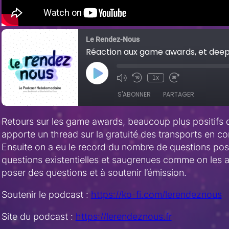
Le Rendez-Nous
P
1x
M
R
F
l
u
e
a
a
t
w
s
y
e
i
t
E
/
n
F
p
U
d
o
Retours sur les game awards, beaucoup plus positifs 
i
SHARE
n
1
r
Amazon
Audible
s
apporte un thread sur la gratuité des transports en c
m
0
w
o
u
S
a
Castro
Deezer
Ensuite on a eu le record du nombre de questions pos
d
LINK
t
e
r
e
e
c
d
Overcast
PocketCasts
questions existentielles et saugrenues comme on les 
E
o
3
EMBED
poser des questions et à soutenir l’émission.
p
n
0
Spotify
i
d
s
s
s
e
RSS FEED
Soutenir le podcast :
https://ko-fi.com/lerendeznous
o
c
d
o
e
n
Site du podcast :
https://lerendeznous.fr
d
s