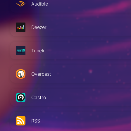
Audible
Deezer
TuneIn
Overcast
Castro
RSS